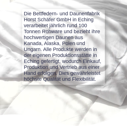
Die Bettfedern- und Daunenfabrik
Horst Schäfer GmbH in Eching
verarbeitet jährlich rund 100
Tonnen Rohware und bezieht ihre
hochwertigen Daunen aus
Kanada, Alaska, Polen und
Ungarn. Alle Produkte werden in
der eigenen Produktionsstätte in
Eching gefertigt, wodurch Einkauf,
Produktion und Vertrieb aus einer
Hand erfolgen. Dies gewährleistet
höchste Qualität und Flexibilität.